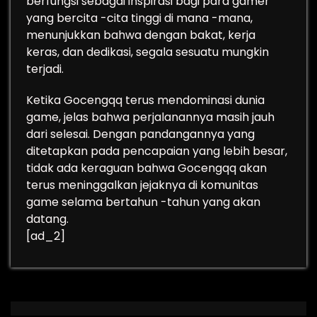
berfungsi sebagai inspirasi bagi para gamer
yang bercita -cita tinggi di mana -mana,
menunjukkan bahwa dengan bakat, kerja
keras, dan dedikasi, segala sesuatu mungkin
terjadi.
Ketika Gocengqq terus mendominasi dunia
game, jelas bahwa perjalanannya masih jauh
dari selesai. Dengan pandangannya yang
ditetapkan pada pencapaian yang lebih besar,
tidak ada keraguan bahwa Gocengqq akan
terus meninggalkan jejaknya di komunitas
game selama bertahun -tahun yang akan
datang.
[ad_2]