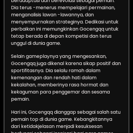
beradaptasi dan berevolusi sebagai pemain.
Dia terus -menerus mempelajari permainan,
menganalisis lawan -lawannya, dan
menyempurnakan strateginya. Dedikasi untuk
perbaikan ini memungkinkan Gocengqq untuk
tetap berada di depan kompetisi dan terus
unggul di dunia game.
Selain gameplaynya yang mengesankan,
Gocengqq juga dikenal karena sikap positif dan
sportifitasnya. Dia selalu ramah dalam
kemenangan dan rendah hati dalam
kekalahan, memberinya rasa hormat dan
kekaguman para penggemar dan sesama
pemain.
Hari ini, Gocengqq dianggap sebagai salah satu
pemain top di dunia game. Kebangkitannya
dari ketidakjelasan menjadi kesuksesan