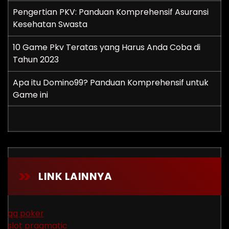
Pengertian PKV: Panduan Komprehensif Asuransi
Kesehatan Swasta
10 Game Pkv Teratas yang Harus Anda Coba di
Tahun 2023
Apa itu Domino99? Panduan Komprehensif untuk
Game ini
LINK LAINNYA
qq poker
slot pragmatic