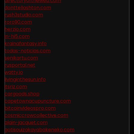
directoryoftheweb.com
donttellashton.com
rush3studio.com
roro90.com
herzio.com
in-hi5.com
krainafantasy.info
todas-noticias.com
senikartu.com
rusportal.net
watty.io
livinginthesun.info
itsriz.com
cargoods.shop
capetownacupuncture.com
bitcoinvideospro.com
cosmiccrowcollective.com
alain-jacquet.com
gotisouizakayabakeneko.com