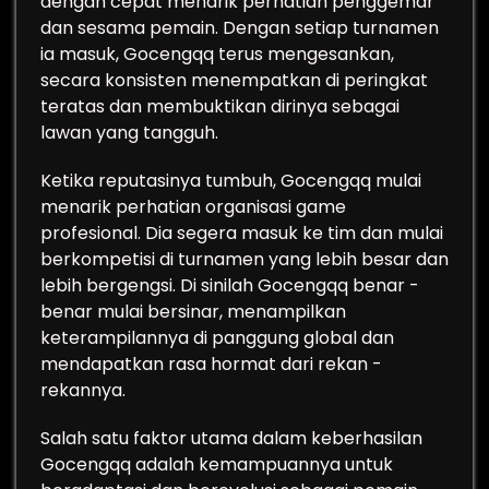
dengan cepat menarik perhatian penggemar
dan sesama pemain. Dengan setiap turnamen
ia masuk, Gocengqq terus mengesankan,
secara konsisten menempatkan di peringkat
teratas dan membuktikan dirinya sebagai
lawan yang tangguh.
Ketika reputasinya tumbuh, Gocengqq mulai
menarik perhatian organisasi game
profesional. Dia segera masuk ke tim dan mulai
berkompetisi di turnamen yang lebih besar dan
lebih bergengsi. Di sinilah Gocengqq benar -
benar mulai bersinar, menampilkan
keterampilannya di panggung global dan
mendapatkan rasa hormat dari rekan -
rekannya.
Salah satu faktor utama dalam keberhasilan
Gocengqq adalah kemampuannya untuk