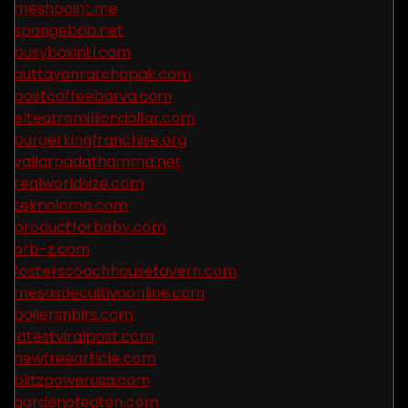
meshpoint.me
spongebob.net
busyboxintl.com
auttayanratchapak.com
postcoffeebarva.com
elteatromilliondollar.com
burgerkingfranchise.org
vallarpadathamma.net
realworldsize.com
teknolama.com
productforbaby.com
orb-z.com
fosterscoachhousetavern.com
mesasdecultivoonline.com
boilersnbits.com
latestviralpost.com
newfreearticle.com
blitzpowerusa.com
gardenofeaten.com