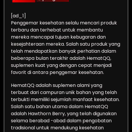
[ad_1]
Penggemar kesehatan selalu mencari produk
terbaru dan terhebat untuk membantu
mereka mencapai tujuan kebugaran dan
kesejahteraan mereka. Salah satu produk yang
telah mendapatkan banyak perhatian dalam
beberapa bulan terakhir adalah HematQQ,
suplemen kuat yang dengan cepat menjadi
favorit di antara penggemar kesehatan.
HematQQ adalah suplemen alami yang
terbuat dari campuran unik bahan yang telah
terbukti memiliki sejumlah manfaat kesehatan.
Salah satu bahan utama dalam HematQQ
adalah Hawthorn Berry, yang telah digunakan
selama berabad -abad dalam pengobatan
tradisional untuk mendukung kesehatan