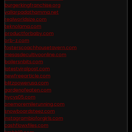
burgerkingfranchise.org
vallarpadathamma.net
realworldsize.com
teknolama.com
productforbaby.com
orb-z.com
fosterscoachhousetavern.com
mesasdecultivoonline.com
boilersnbits.com
latestviralpost.com
newfreearticle.com
blitzpowerusa.com
gardenofeaten.com
hycys05.com
onemoremilerunning.com
snowboardsteez.com
instagrambioforgirls.com
cashflowxfiles.com