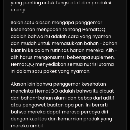
yang penting untuk fungsi otot dan produksi
energi.
Salah satu alasan mengapa penggemar
kesehatan mengoceh tentang HematQQ
adalah bahwa itu adalah cara yang nyaman
dan mudah untuk memasukkan bahan -bahan
kuat ini ke dalam rutinitas harian mereka. Alih -
alih harus mengonsumsi beberapa suplemen,
HematQQ menyediakan semua nutrisi utama
ini dalam satu paket yang nyaman.
Alasan lain bahwa penggemar kesehatan
mencintai HematQQ adalah bahwa itu dibuat
dari bahan-bahan alami dan bebas dari aditif
atau pengawet buatan apa pun. Ini berarti
bahwa mereka dapat merasa percaya diri
dengan kualitas dan kemurnian produk yang
mereka ambil.