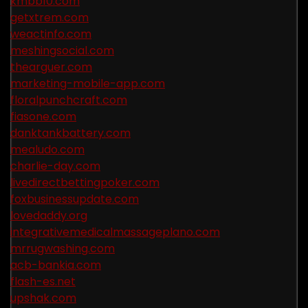
kmbb10.com
getxtrem.com
weactinfo.com
meshingsocial.com
thearguer.com
marketing-mobile-app.com
floralpunchcraft.com
fiasone.com
danktankbattery.com
mealudo.com
charlie-day.com
livedirectbettingpoker.com
foxbusinessupdate.com
lovedaddy.org
integrativemedicalmassageplano.com
mrrugwashing.com
acb-bankia.com
flash-es.net
upshak.com