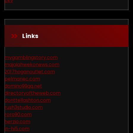
pkv
Links
mygamblingstory.com
majalahwekonews.com
2017hoganoutlet.com
pelmanec.com
domino99qq.net
directoryoftheweb.com
donttellashton.com
rush3studio.com
roro90.com
herzio.com
in-hi5.com