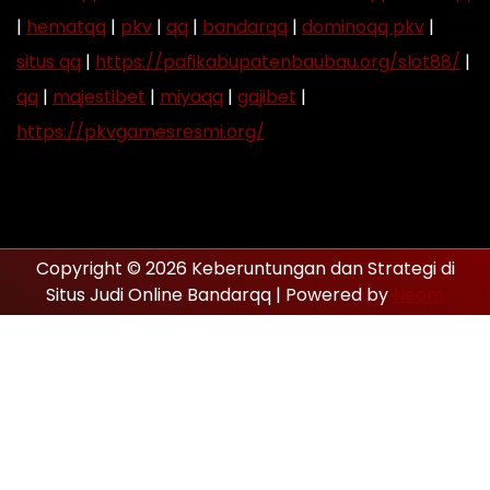
|
hematqq
|
pkv
|
qq
|
bandarqq
|
dominoqq pkv
|
situs qq
|
https://pafikabupatenbaubau.org/slot88/
|
qq
|
majestibet
|
miyaqq
|
gajibet
|
https://pkvgamesresmi.org/
Copyright © 2026 Keberuntungan dan Strategi di
Situs Judi Online Bandarqq | Powered by
Neom