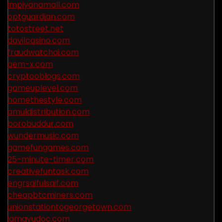
impiyanamall.com
optguardian.com
totostreet.net
davilcasino.com
fraudwatchai.com
aem-x.com
cryptooblogs.com
gameuplevel.com
homethestyle.com
amuldistribution.com
borobuddur.com
wundermusic.com
gamefungames.com
25-minute-timer.com
creativefuntask.com
engrsaifulsaif.com
cheapbtcminers.com
unionstationtogeorgetown.com
iamayudoc.com