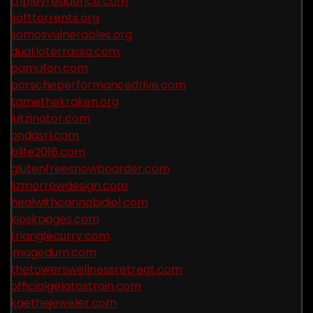
tripleyresidence.com
softtorrents.org
somosvulnerables.org
duatloterrassa.com
pamufon.com
porscheperformancedrive.com
tamethekraken.org
lutzinator.com
ondasrl.com
blife2016.com
glutenfreesnowboarder.com
lizmorrowdesign.com
healwithcannabidiol.com
kioskpages.com
trianglecurry.com
imagedum.com
thetowerswellnessretreat.com
officialgelatostrain.com
kaethejeweler.com