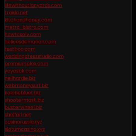
lifewithoutlanyards.com
traida.net
kitchandhoney.com
metro-bistro.com
howtosolv.com
delicesdemanon.com
testboo.com
weddingdressstudio.com
premiumplox.com
yayosbk.com
neilhardie.biz
webmoneysurf.biz
kolohebluet.biz
shootermask.biz
busterwheel.biz
shelfari.net
casinorussia.xyz
slotumcasino.xyz