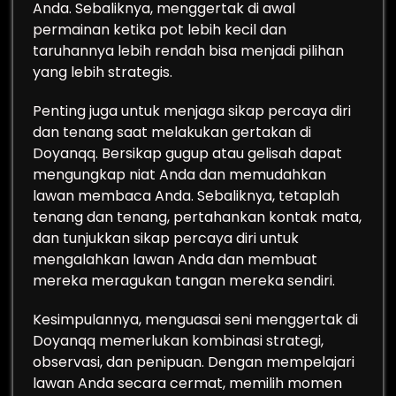
Anda. Sebaliknya, menggertak di awal
permainan ketika pot lebih kecil dan
taruhannya lebih rendah bisa menjadi pilihan
yang lebih strategis.
Penting juga untuk menjaga sikap percaya diri
dan tenang saat melakukan gertakan di
Doyanqq. Bersikap gugup atau gelisah dapat
mengungkap niat Anda dan memudahkan
lawan membaca Anda. Sebaliknya, tetaplah
tenang dan tenang, pertahankan kontak mata,
dan tunjukkan sikap percaya diri untuk
mengalahkan lawan Anda dan membuat
mereka meragukan tangan mereka sendiri.
Kesimpulannya, menguasai seni menggertak di
Doyanqq memerlukan kombinasi strategi,
observasi, dan penipuan. Dengan mempelajari
lawan Anda secara cermat, memilih momen