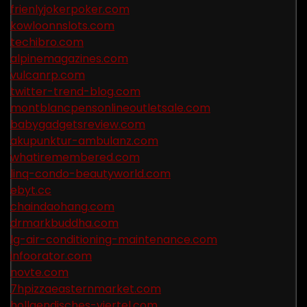
frienlyjokerpoker.com
kowloonnslots.com
techibro.com
alpinemagazines.com
vulcanrp.com
twitter-trend-blog.com
montblancpensonlineoutletsale.com
babygadgetsreview.com
akupunktur-ambulanz.com
whatiremembered.com
linq-condo-beautyworld.com
ebyt.cc
chaindaohang.com
drmarkbuddha.com
lg-air-conditioning-maintenance.com
infoorator.com
novte.com
7hpizzaeasternmarket.com
hollaendisches-viertel.com