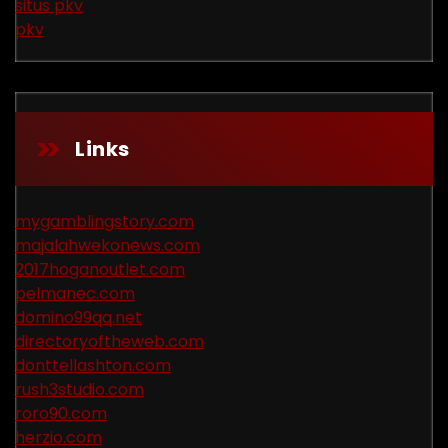
situs pkv
pkv
Links
mygamblingstory.com
majalahwekonews.com
2017hoganoutlet.com
pelmanec.com
domino99qq.net
directoryoftheweb.com
donttellashton.com
rush3studio.com
roro90.com
herzio.com