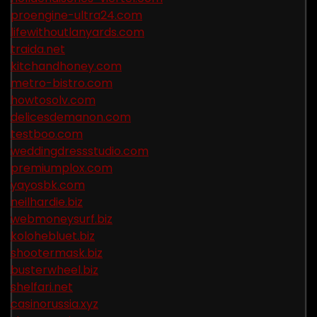
proengine-ultra24.com
lifewithoutlanyards.com
traida.net
kitchandhoney.com
metro-bistro.com
howtosolv.com
delicesdemanon.com
testboo.com
weddingdressstudio.com
premiumplox.com
yayosbk.com
neilhardie.biz
webmoneysurf.biz
kolohebluet.biz
shootermask.biz
busterwheel.biz
shelfari.net
casinorussia.xyz