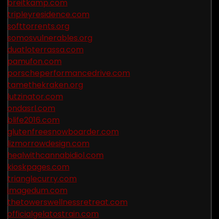
breitkamp.com
tripleyresidence.com
softtorrents.org
somosvulnerables.org
duatloterrassa.com
pamufon.com
porscheperformancedrive.com
tamethekraken.org
lutzinator.com
ondasrl.com
blife2016.com
glutenfreesnowboarder.com
lizmorrowdesign.com
healwithcannabidiol.com
kioskpages.com
trianglecurry.com
imagedum.com
thetowerswellnessretreat.com
officialgelatostrain.com