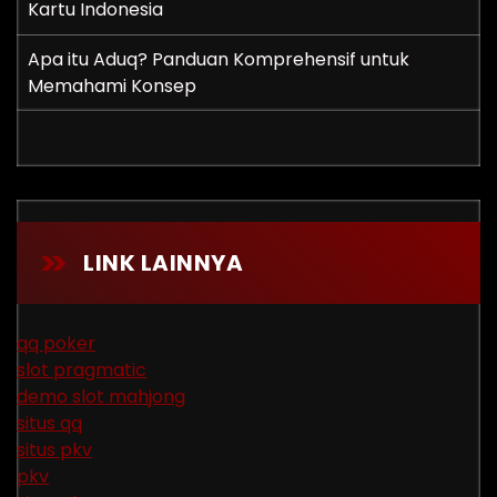
Kartu Indonesia
Apa itu Aduq? Panduan Komprehensif untuk
Memahami Konsep
LINK LAINNYA
qq poker
slot pragmatic
demo slot mahjong
situs qq
situs pkv
pkv