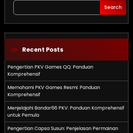
Search
Recent Posts
Pengertian PKV Games QQ: Panduan
Komprehensif
Memahami PKV Games Resmi: Panduan
Komprehensif
Menjelajahi Bandar66 PKV: Panduan Komprehensif
untuk Pemula
Pengertian Capsa Susun: Penjelasan Permainan