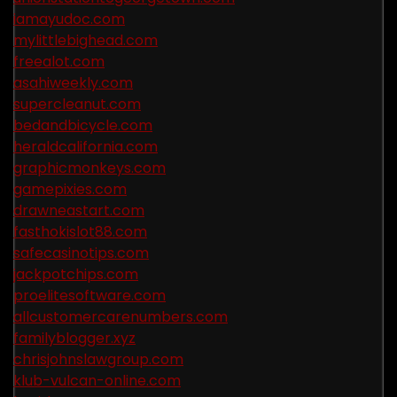
iamayudoc.com
mylittlebighead.com
freealot.com
asahiweekly.com
supercleanut.com
bedandbicycle.com
heraldcalifornia.com
graphicmonkeys.com
gamepixies.com
drawneastart.com
fasthokislot88.com
safecasinotips.com
jackpotchips.com
proelitesoftware.com
allcustomercarenumbers.com
familyblogger.xyz
chrisjohnslawgroup.com
klub-vulcan-online.com