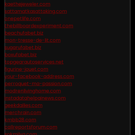
kaethejeweler.com
sattamatkasattaking.com
onepetlife.com
thebillboardexperiment.com
beachufabet.biz
mon-tresse-de-lit.com
sugarufabet.biz
boxufabet.biz
topgearautoservices.net
figurine-jouet.com
your-facebook-address.com
perroquet-ma-passion.com
modrenlivinghome.com
instadatahelpainews.com
geekdailies.com
merchrain.com
kmbb28.com
callreportsforum.com
sokmilya.com