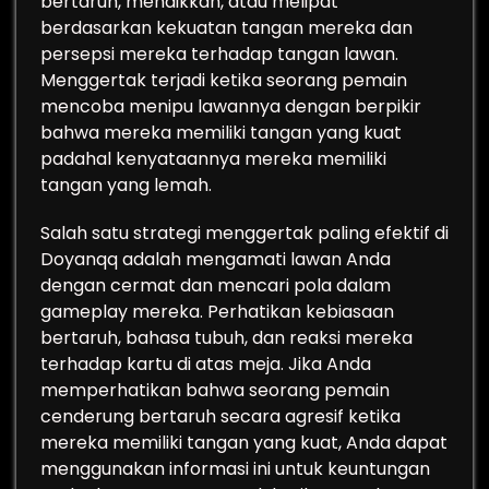
bertaruh, menaikkan, atau melipat
berdasarkan kekuatan tangan mereka dan
persepsi mereka terhadap tangan lawan.
Menggertak terjadi ketika seorang pemain
mencoba menipu lawannya dengan berpikir
bahwa mereka memiliki tangan yang kuat
padahal kenyataannya mereka memiliki
tangan yang lemah.
Salah satu strategi menggertak paling efektif di
Doyanqq adalah mengamati lawan Anda
dengan cermat dan mencari pola dalam
gameplay mereka. Perhatikan kebiasaan
bertaruh, bahasa tubuh, dan reaksi mereka
terhadap kartu di atas meja. Jika Anda
memperhatikan bahwa seorang pemain
cenderung bertaruh secara agresif ketika
mereka memiliki tangan yang kuat, Anda dapat
menggunakan informasi ini untuk keuntungan