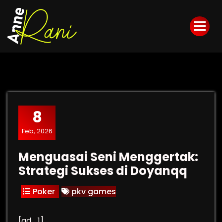
Skip
to
Content
Permainan game live judi casino online menampilkan banyak model cantik,
membuat anda bermain lebih semangat, terutama di sexy casino.
8
Feb, 2026
Menguasai Seni Menggertak:
Strategi Sukses di Doyanqq
Poker
pkv games
[ad_1]