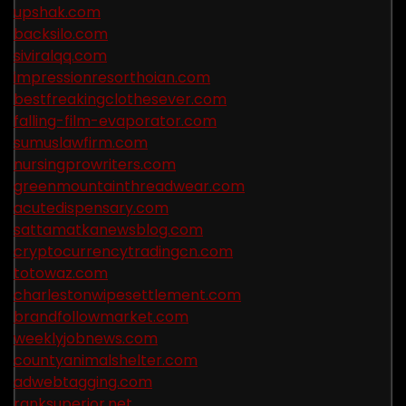
upshak.com
backsilo.com
siviralqq.com
impressionresorthoian.com
bestfreakingclothesever.com
falling-film-evaporator.com
sumuslawfirm.com
nursingprowriters.com
greenmountainthreadwear.com
acutedispensary.com
sattamatkanewsblog.com
cryptocurrencytradingcn.com
totowaz.com
charlestonwipesettlement.com
brandfollowmarket.com
weeklyjobnews.com
countyanimalshelter.com
adwebtagging.com
ranksuperior.net