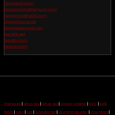
itlivenews.com
theplumbingfremont.com
newstrending24.com
ufabetbonus.biz
kelasweekend.com
betatk.net
aandly.com
bswoo.com
menuqq
|
situs qq
|
situs qq
|
poker online
|
slot
|
judi
bola
|
pkv
|
qq
|
bandarqq
|
dominoqq pkv
|
murniqq
|