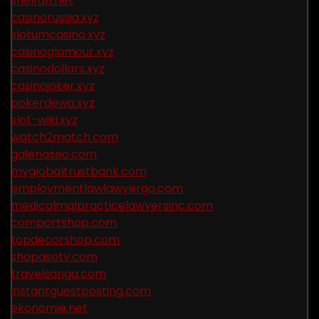
shelfari.net
casinorussia.xyz
slotumcasino.xyz
casinoglamour.xyz
casinodollars.xyz
casinojoker.xyz
pokerdewa.xyz
slot-wiki.xyz
watch2match.com
galenaseo.com
myglobaltrustbank.com
employmentlawlawyergo.com
medicalmalpracticelawyersinc.com
comportshop.com
topdecorshop.com
shopasotv.com
travelsanga.com
instantguestposting.com
ekonomie.net