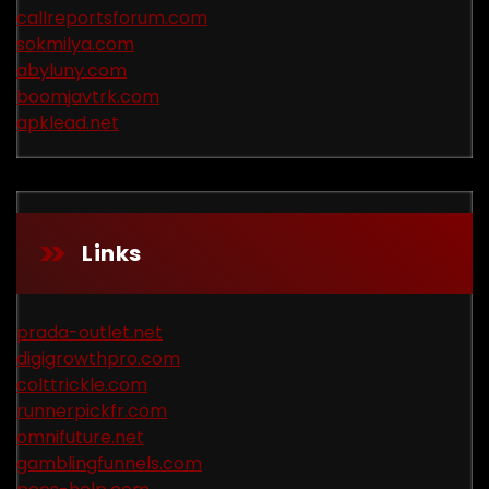
callreportsforum.com
sokmilya.com
abyluny.com
boomjavtrk.com
apklead.net
Links
prada-outlet.net
digigrowthpro.com
colttrickle.com
runnerpickfr.com
omnifuture.net
gamblingfunnels.com