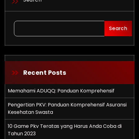
Search
Recent Posts
Memahami ADUQQ: Panduan Komprehensif
Pengertian PKV: Panduan Komprehensif Asuransi
Kesehatan Swasta
10 Game Pkv Teratas yang Harus Anda Coba di
Tahun 2023