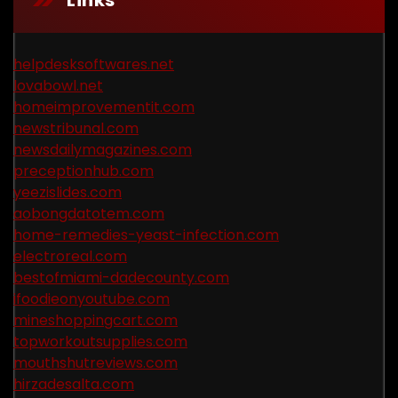
helpdesksoftwares.net
lovabowl.net
homeimprovementit.com
newstribunal.com
newsdailymagazines.com
preceptionhub.com
yeezislides.com
aobongdatotem.com
home-remedies-yeast-infection.com
electroreal.com
bestofmiami-dadecounty.com
ifoodieonyoutube.com
mineshoppingcart.com
topworkoutsupplies.com
mouthshutreviews.com
hirzadesalta.com