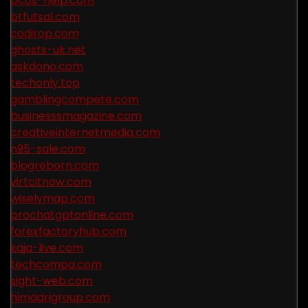
pcos-help.com
btfutsal.com
codirop.com
ghosts-uk.net
askdono.com
techonly.top
gamblingcompete.com
businesssmagazine.com
creativeinternetmedia.com
n95-sale.com
blogreborn.com
virtcitnow.com
wiselymap.com
prochatgptonline.com
forexfactoryhub.com
kaja-live.com
techcompa.com
sight-web.com
himadrigroup.com