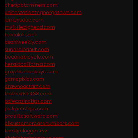
cheapbtcminers.com
unionstationtogeorgetown.com
iamayudoc.com
mylittlebighead.com
freealot.com
asahiweekly.com
supercleanut.com
bedandbicycle.com
heraldcalifornia.com
graphicmonkeys.com
gamepixies.com
drawneastart.com
fasthokislot88.com
safecasinotips.com
jackpotchips.com
proelitesoftware.com
allcustomercarenumbers.com
familyblogger.xyz