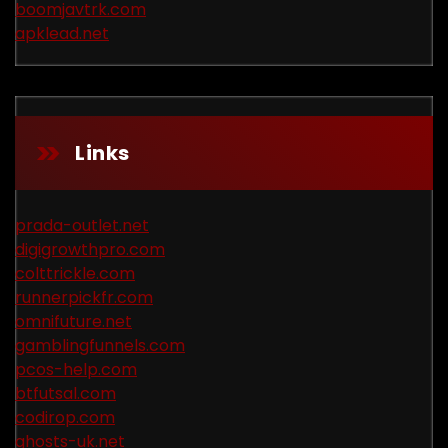
boomjavtrk.com
apklead.net
Links
prada-outlet.net
digigrowthpro.com
colttrickle.com
runnerpickfr.com
omnifuture.net
gamblingfunnels.com
pcos-help.com
btfutsal.com
codirop.com
ghosts-uk.net