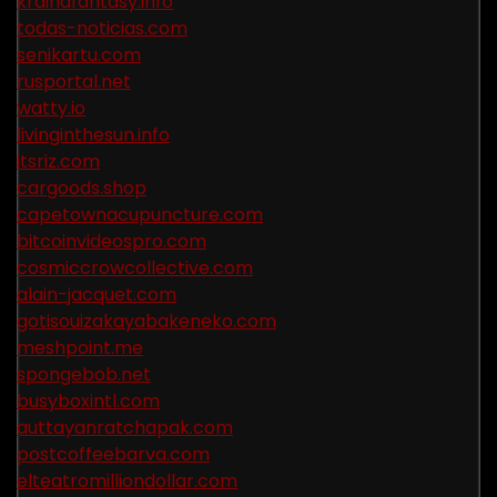
krainafantasy.info
todas-noticias.com
senikartu.com
rusportal.net
watty.io
livinginthesun.info
itsriz.com
cargoods.shop
capetownacupuncture.com
bitcoinvideospro.com
cosmiccrowcollective.com
alain-jacquet.com
gotisouizakayabakeneko.com
meshpoint.me
spongebob.net
busyboxintl.com
auttayanratchapak.com
postcoffeebarva.com
elteatromilliondollar.com