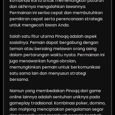
kombinasi kartu untuk memenangkan putaran
dan akhirnya mengalahkan lawannya.
Permainan ini serba cepat dan membutuhkan
pemikiran cepat serta perencanaan strategis
untuk mengecoh lawan Anda.
Salah satu fitur utama Pinoqq adalah aspek
sosialnya. Pemain dapat bergabung dengan
teman atau bersaing melawan orang asing
dalam pertarungan waktu nyata. Permainan ini
juga menawarkan fungsi obrolan,
memungkinkan pemain untuk berkomunikasi
satu sama lain dan menyusun strategi
bersama.
Namun yang membedakan Pinoqq dari game
online lainnya adalah sentuhan uniknya pada
gameplay tradisional. Kombinasi poker, domino,
dan mahjong menciptakan pengalaman segar