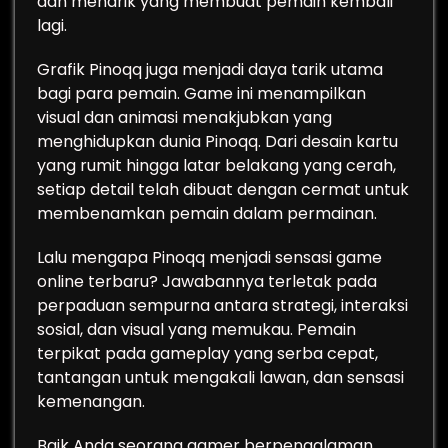
dan menarik yang membuat pemain kembali
lagi.
Grafik Pinoqq juga menjadi daya tarik utama
bagi para pemain. Game ini menampilkan
visual dan animasi menakjubkan yang
menghidupkan dunia Pinoqq. Dari desain kartu
yang rumit hingga latar belakang yang cerah,
setiap detail telah dibuat dengan cermat untuk
membenamkan pemain dalam permainan.
Lalu mengapa Pinoqq menjadi sensasi game
online terbaru? Jawabannya terletak pada
perpaduan sempurna antara strategi, interaksi
sosial, dan visual yang memukau. Pemain
terpikat pada gameplay yang serba cepat,
tantangan untuk mengakali lawan, dan sensasi
kemenangan.
Baik Anda seorang gamer berpengalaman