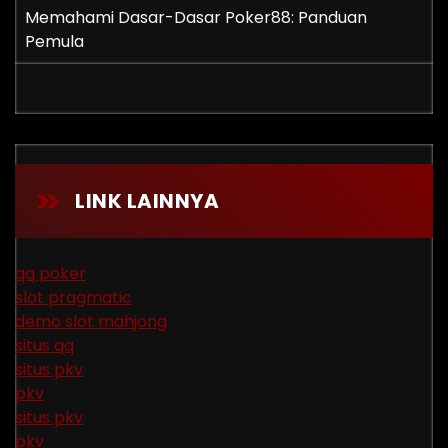
Memahami Dasar-Dasar Poker88: Panduan
Pemula
LINK LAINNYA
qq poker
slot pragmatic
demo slot mahjong
situs qq
situs pkv
pkv
situs pkv
pkv