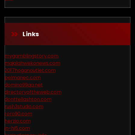
Links
mygamblingstory.com
majalahwekonews.com
2017hoganoutlet.com
pelmanec.com
domino99qq.net
directoryoftheweb.com
donttellashton.com
rush3studio.com
roro90.com
herzio.com
in-hi5.com