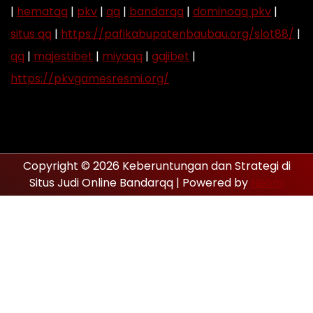
|
hematqq
|
pkv
|
qq
|
bandarqq
|
dominoqq pkv
|
situs qq
|
https://pafikabupatenbaubau.org/slot88/
|
qq
|
majestibet
|
miyaqq
|
gajibet
|
https://pkvgamesresmi.org/
Copyright © 2026 Keberuntungan dan Strategi di
Situs Judi Online Bandarqq | Powered by
Neom