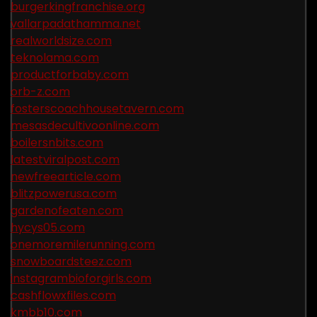
burgerkingfranchise.org
vallarpadathamma.net
realworldsize.com
teknolama.com
productforbaby.com
orb-z.com
fosterscoachhousetavern.com
mesasdecultivoonline.com
boilersnbits.com
latestviralpost.com
newfreearticle.com
blitzpowerusa.com
gardenofeaten.com
hycys05.com
onemoremilerunning.com
snowboardsteez.com
instagrambioforgirls.com
cashflowxfiles.com
kmbb10.com