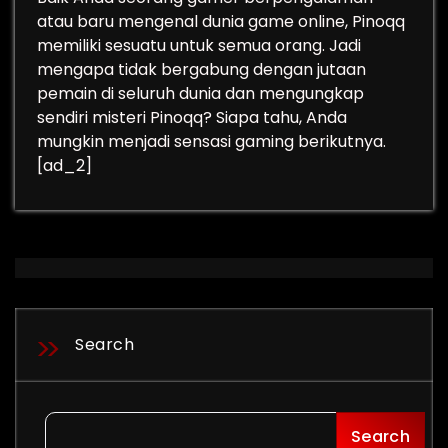
atau baru mengenal dunia game online, Pinoqq
memiliki sesuatu untuk semua orang. Jadi
mengapa tidak bergabung dengan jutaan
pemain di seluruh dunia dan mengungkap
sendiri misteri Pinoqq? Siapa tahu, Anda
mungkin menjadi sensasi gaming berikutnya.
[ad_2]
Search
Search