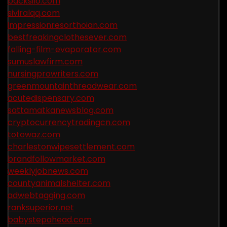
backsilo.com
siviralqq.com
impressionresorthoian.com
bestfreakingclothesever.com
falling-film-evaporator.com
sumuslawfirm.com
nursingprowriters.com
greenmountainthreadwear.com
acutedispensary.com
sattamatkanewsblog.com
cryptocurrencytradingcn.com
totowaz.com
charlestonwipesettlement.com
brandfollowmarket.com
weeklyjobnews.com
countyanimalshelter.com
adwebtagging.com
ranksuperior.net
babystepahead.com