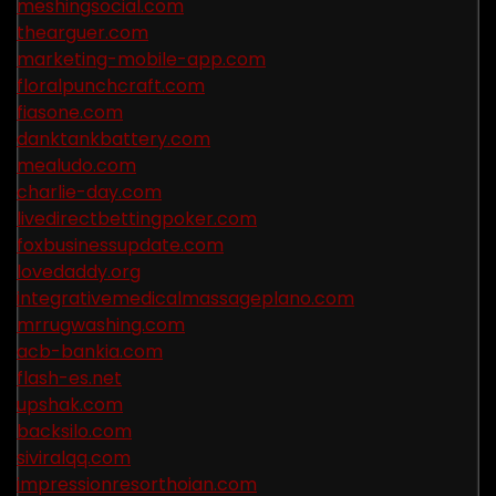
meshingsocial.com
thearguer.com
marketing-mobile-app.com
floralpunchcraft.com
fiasone.com
danktankbattery.com
mealudo.com
charlie-day.com
livedirectbettingpoker.com
foxbusinessupdate.com
lovedaddy.org
integrativemedicalmassageplano.com
mrrugwashing.com
acb-bankia.com
flash-es.net
upshak.com
backsilo.com
siviralqq.com
impressionresorthoian.com