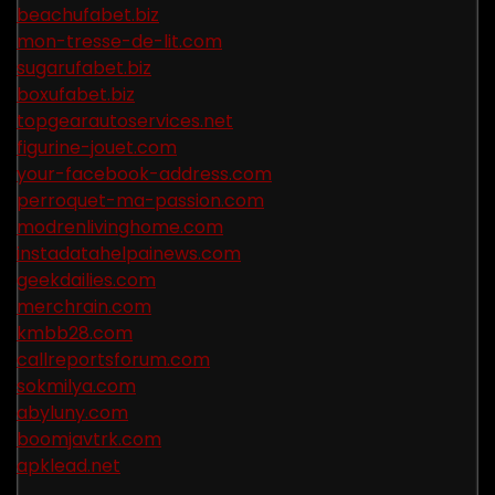
beachufabet.biz
mon-tresse-de-lit.com
sugarufabet.biz
boxufabet.biz
topgearautoservices.net
figurine-jouet.com
your-facebook-address.com
perroquet-ma-passion.com
modrenlivinghome.com
instadatahelpainews.com
geekdailies.com
merchrain.com
kmbb28.com
callreportsforum.com
sokmilya.com
abyluny.com
boomjavtrk.com
apklead.net