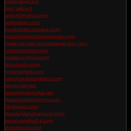
pokerdewa.xyz
slot-wiki.xyz
watch2match.com
galenaseo.com
myglobaltrustbank.com
employmentlawlawyergo.com
medicalmalpracticelawyersinc.com
comportshop.com
topdecorshop.com
shopasotv.com
travelsanga.com
instantguestposting.com
ekonomie.net
appointmentplus.net
developmentworm.com
itlivenews.com
theplumbingfremont.com
newstrending24.com
ufabetbonus.biz