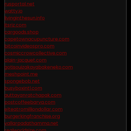
rusportal.net
watty.io
livinginthesun.info
itsriz.com
cargoods.shop
capetownacupuncture.com
bitcoinvideospro.com
cosmiccrowcollective.com
alain-jacquet.com
gotisouizakayabakeneko.com
meshpoint.me
spongebob.net
busyboxintl.com
auttayanratchapak.com
postcoffeebarva.com
elteatromilliondollar.com
burgerkingfranchise.org
vallarpadathamma.net
realworldsize.com