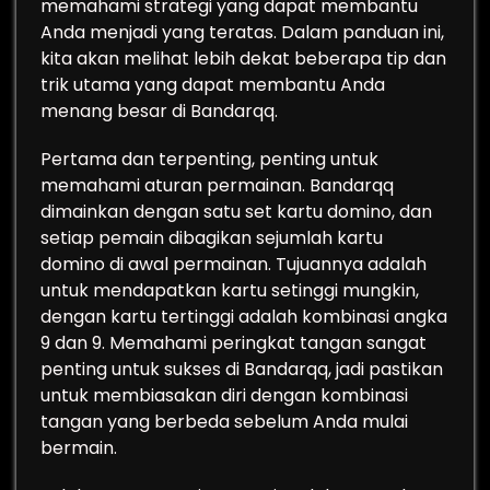
memahami strategi yang dapat membantu
Anda menjadi yang teratas. Dalam panduan ini,
kita akan melihat lebih dekat beberapa tip dan
trik utama yang dapat membantu Anda
menang besar di Bandarqq.
Pertama dan terpenting, penting untuk
memahami aturan permainan. Bandarqq
dimainkan dengan satu set kartu domino, dan
setiap pemain dibagikan sejumlah kartu
domino di awal permainan. Tujuannya adalah
untuk mendapatkan kartu setinggi mungkin,
dengan kartu tertinggi adalah kombinasi angka
9 dan 9. Memahami peringkat tangan sangat
penting untuk sukses di Bandarqq, jadi pastikan
untuk membiasakan diri dengan kombinasi
tangan yang berbeda sebelum Anda mulai
bermain.