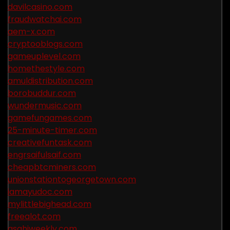
davilcasino.com
fraudwatchai.com
aem-x.com
cryptooblogs.com
gameuplevel.com
homethestyle.com
amuldistribution.com
borobuddur.com
wundermusic.com
gamefungames.com
25-minute-timer.com
creativefuntask.com
engrsaifulsaif.com
cheapbtcminers.com
unionstationtogeorgetown.com
iamayudoc.com
mylittlebighead.com
freealot.com
asahiweekly.com