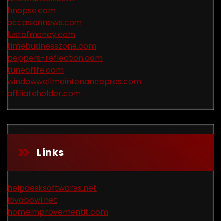
hnopse.com
occasionnews.com
lustofmoney.com
timebusinesszone.com
peppers-reflection.com
tuneoflife.com
windowwellmaintenancepros.com
affiliateholder.com
Links
helpdesksoftwares.net
lovabowl.net
homeimprovementit.com