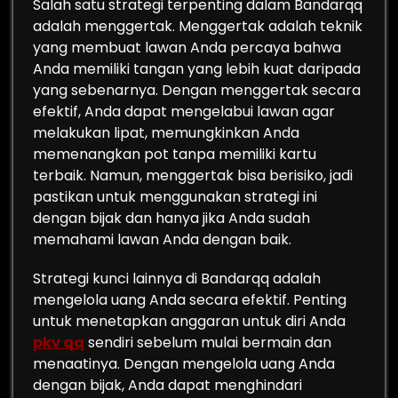
Salah satu strategi terpenting dalam Bandarqq
adalah menggertak. Menggertak adalah teknik
yang membuat lawan Anda percaya bahwa
Anda memiliki tangan yang lebih kuat daripada
yang sebenarnya. Dengan menggertak secara
efektif, Anda dapat mengelabui lawan agar
melakukan lipat, memungkinkan Anda
memenangkan pot tanpa memiliki kartu
terbaik. Namun, menggertak bisa berisiko, jadi
pastikan untuk menggunakan strategi ini
dengan bijak dan hanya jika Anda sudah
memahami lawan Anda dengan baik.
Strategi kunci lainnya di Bandarqq adalah
mengelola uang Anda secara efektif. Penting
untuk menetapkan anggaran untuk diri Anda
pkv qq
sendiri sebelum mulai bermain dan
menaatinya. Dengan mengelola uang Anda
dengan bijak, Anda dapat menghindari