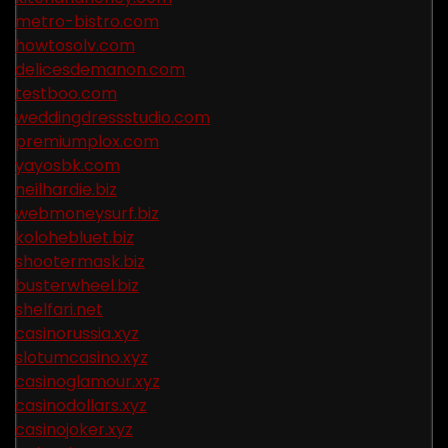
metro-bistro.com
howtosolv.com
delicesdemanon.com
testboo.com
weddingdressstudio.com
premiumplox.com
yayosbk.com
neilhardie.biz
webmoneysurf.biz
kolohebluet.biz
shootermask.biz
busterwheel.biz
shelfari.net
casinorussia.xyz
slotumcasino.xyz
casinoglamour.xyz
casinodollars.xyz
casinojoker.xyz