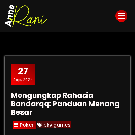
Skip
to
Content
Permainan game live judi casino online menampilkan banyak model cantik,
membuat anda bermain lebih semangat, terutama di sexy casino.
27
Sep, 2024
Mengungkap Rahasia
Bandarqq: Panduan Menang
Besar
Poker
pkv games