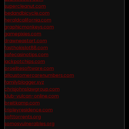
supercleanut.com
bedandbicycle.com
heraldcalifornia.com
graphicmonkeys.com
gamepixies.com
drawneastart.com
fasthokislot88.com
safecasinotips.com
jackpotchips.com
proelitesoftware.com
allcustomercarenumbers.com
familyblogger.xyz
chrisjohnslawgroup.com
klub-vulcan-online.com
breitkamp.com
tripleyresidence.com
softtorrents.org
somosvulnerables.org