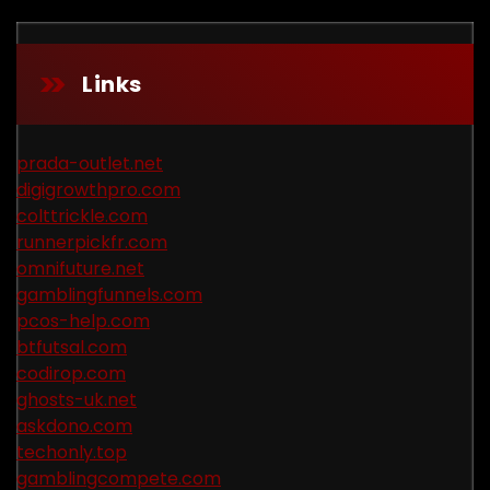
Links
prada-outlet.net
digigrowthpro.com
colttrickle.com
runnerpickfr.com
omnifuture.net
gamblingfunnels.com
pcos-help.com
btfutsal.com
codirop.com
ghosts-uk.net
askdono.com
techonly.top
gamblingcompete.com