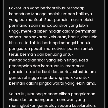
Faktor lain yang berkontribusi terhadap
kecanduan Marioqq adalah umpan baliknya
yang bermanfaat. Saat pemain maju melalui
permainan dan mencapai skor yang lebih
tinggi, mereka diberi hadiah dalam permainan
seperti peningkatan kekuatan, bonus, dan ubin
khusus. Hadiah ini berfungsi sebagai bentuk
penguatan positif, memotivasi pemain untuk
terus bermain dan berjuang untuk
mendapatkan skor yang lebih tinggi. Rasa
pencapaian dan kemajuan ini membuat
pemain tetap terlibat dan berinvestasi dalam
game, sehingga mendorong mereka untuk
bermain dalam jangka waktu yang lebih lama.
Selain itu, Marioqq menampilkan pengalaman
visual dan pendengaran menawan yang
meningkatkan gameplay secara keseluruhan.