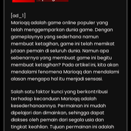
[ad_1]
Marioqq adalah game online populer yang
telah menggemparkan dunia game. Dengan
gameplaynya yang sederhana namun
membuat ketagihan, game ini telah memikat
jutaan pemain di seluruh dunia. Namun apa
sebenarnya yang membuat game ini begitu
membuat ketagihan? Pada artikel ini, kita akan
mendalami fenomena Marioqq dan mendalami
alasan mengapa hal itu menjadi sensasi.
Salah satu faktor kunci yang berkontribusi
terhadap kecanduan Marioqq adalah
kesederhanaannya. Permainan ini mudah
dipelajari dan dimainkan, sehingga dapat
diakses oleh pemain dari segala usia dan
tingkat keahlian. Tujuan permainan ini adalah