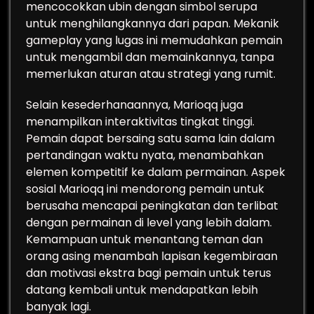
mencocokkan ubin dengan simbol serupa
untuk menghilangkannya dari papan. Mekanik
gameplay yang lugas ini memudahkan pemain
untuk mengambil dan memainkannya, tanpa
memerlukan aturan atau strategi yang rumit.
Selain kesederhanaannya, Marioqq juga
menampilkan interaktivitas tingkat tinggi.
Pemain dapat bersaing satu sama lain dalam
pertandingan waktu nyata, menambahkan
elemen kompetitif ke dalam permainan. Aspek
sosial Marioqq ini mendorong pemain untuk
berusaha mencapai peningkatan dan terlibat
dengan permainan di level yang lebih dalam.
Kemampuan untuk menantang teman dan
orang asing menambah lapisan kegembiraan
dan motivasi ekstra bagi pemain untuk terus
datang kembali untuk mendapatkan lebih
banyak lagi.