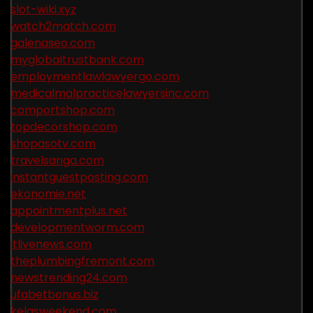
slot-wiki.xyz
watch2match.com
galenaseo.com
myglobaltrustbank.com
employmentlawlawyergo.com
medicalmalpracticelawyersinc.com
comportshop.com
topdecorshop.com
shopasotv.com
travelsanga.com
instantguestposting.com
ekonomie.net
appointmentplus.net
developmentworm.com
itlivenews.com
theplumbingfremont.com
newstrending24.com
ufabetbonus.biz
kelasweekend.com