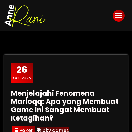
Skip
to
Content
Permainan game live judi casino online menampilkan banyak model cantik,
membuat anda bermain lebih semangat, terutama di sexy casino.
26
Oct, 2025
Menjelajahi Fenomena
Marioqq: Apa yang Membuat
Game Ini Sangat Membuat
Ketagihan?
Poker
pkv games