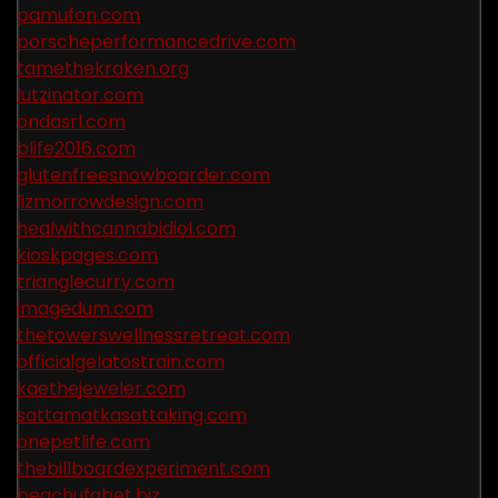
pamufon.com
porscheperformancedrive.com
tamethekraken.org
lutzinator.com
ondasrl.com
blife2016.com
glutenfreesnowboarder.com
lizmorrowdesign.com
healwithcannabidiol.com
kioskpages.com
trianglecurry.com
imagedum.com
thetowerswellnessretreat.com
officialgelatostrain.com
kaethejeweler.com
sattamatkasattaking.com
onepetlife.com
thebillboardexperiment.com
beachufabet.biz