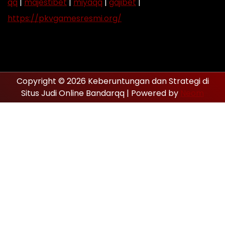
qq
|
majestibet
|
miyaqq
|
gajibet
|
https://pkvgamesresmi.org/
Copyright © 2026 Keberuntungan dan Strategi di
Situs Judi Online Bandarqq | Powered by
Neom