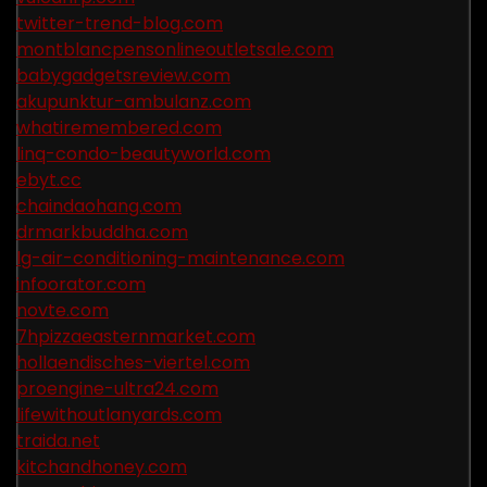
twitter-trend-blog.com
montblancpensonlineoutletsale.com
babygadgetsreview.com
akupunktur-ambulanz.com
whatiremembered.com
linq-condo-beautyworld.com
ebyt.cc
chaindaohang.com
drmarkbuddha.com
lg-air-conditioning-maintenance.com
infoorator.com
novte.com
7hpizzaeasternmarket.com
hollaendisches-viertel.com
proengine-ultra24.com
lifewithoutlanyards.com
traida.net
kitchandhoney.com