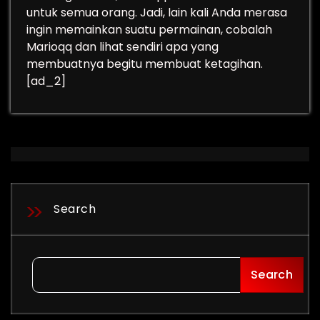
untuk semua orang. Jadi, lain kali Anda merasa
ingin memainkan suatu permainan, cobalah
Marioqq dan lihat sendiri apa yang
membuatnya begitu membuat ketagihan.
[ad_2]
Search
Search