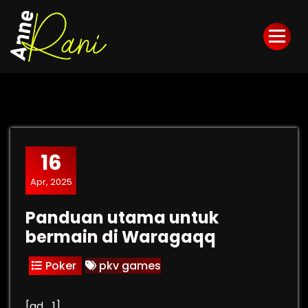
Skip
to
Content
Permainan game live judi casino online menampilkan banyak model cantik,
membuat anda bermain lebih semangat, terutama di sexy casino.
16
Apr, 2025
Panduan utama untuk
bermain di Waragaqq
Poker
pkv games
[ad_1]