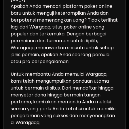
Apakah Anda mencari platform poker online
baru untuk menguji keterampilan Anda dan
berpotensi memenangkan uang? Tidak terlihat
lagi dari Wargaqq, situs poker online yang
populer dan terkemuka. Dengan berbagai
permainan dan turnamen untuk dipilih,
Waragaqq menawarkan sesuatu untuk setiap
jenis pemain, apakah Anda seorang pemula
atau pro berpengalaman.
Untuk membantu Anda memulai Wargaqq,
kami telah mengumpulkan panduan utama
untuk bermain di situs. Dari mendaftar hingga
menyetor dana hingga bermain tangan
pertama, kami akan memandu Anda melalui
semua yang perlu Anda ketahui untuk memiliki
pengalaman yang sukses dan menyenangkan
di Waragaqq.