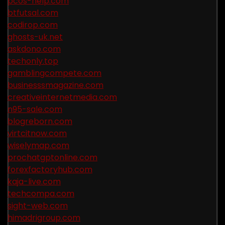
pcos-help.com
btfutsal.com
codirop.com
ghosts-uk.net
askdono.com
techonly.top
gamblingcompete.com
businesssmagazine.com
creativeinternetmedia.com
n95-sale.com
blogreborn.com
virtcitnow.com
wiselymap.com
prochatgptonline.com
forexfactoryhub.com
kaja-live.com
techcompa.com
sight-web.com
himadrigroup.com