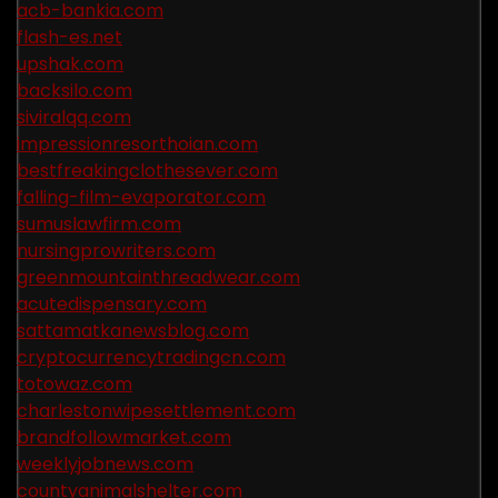
acb-bankia.com
flash-es.net
upshak.com
backsilo.com
siviralqq.com
impressionresorthoian.com
bestfreakingclothesever.com
falling-film-evaporator.com
sumuslawfirm.com
nursingprowriters.com
greenmountainthreadwear.com
acutedispensary.com
sattamatkanewsblog.com
cryptocurrencytradingcn.com
totowaz.com
charlestonwipesettlement.com
brandfollowmarket.com
weeklyjobnews.com
countyanimalshelter.com