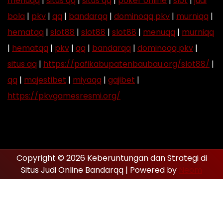
menuqq
|
situs qq
|
situs qq
|
poker online
|
slot
|
judi
bola
|
pkv
|
qq
|
bandarqq
|
dominoqq pkv
|
murniqq
|
hematqq
|
slot88
|
slot88
|
slot88
|
menuqq
|
murniqq
|
hematqq
|
pkv
|
qq
|
bandarqq
|
dominoqq pkv
|
situs qq
|
https://pafikabupatenbaubau.org/slot88/
|
qq
|
majestibet
|
miyaqq
|
gajibet
|
https://pkvgamesresmi.org/
Copyright © 2026 Keberuntungan dan Strategi di
Situs Judi Online Bandarqq | Powered by
Neom