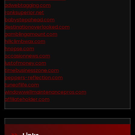
adwebtagging.com
ranksuperior.net
babystepahead.com
destinationoverlooked.com
gamblingamount.com
hillclimbwax.com
hnopse.com
occasionnews.com
lustofmoney.com
timebusinesszone.com
peppers-reflection.com
tuneoflife.com
windowwellmaintenancepros.com
affiliateholder.com