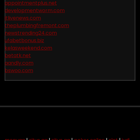
appointmentplus.net
developmentworm.com
itlivenews.com
theplumbingfremont.com
newstrending24.com
ufabetbonus.biz
kelasweekend.com
betatk.net
aandly.com
bswoo.com